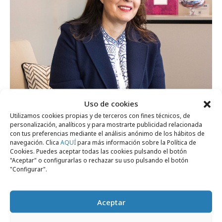
jueves, 28 de mayo 2026
Uso de cookies
Piedad Siegfried regresa a Exterior Plus
Utilizamos cookies propias y de terceros con fines técnicos, de
personalización, analíticos y para mostrarte publicidad relacionada
como Directora general
con tus preferencias mediante el análisis anónimo de los hábitos de
navegación. Clica
AQUÍ
para más información sobre la Política de
Cookies. Puedes aceptar todas las cookies pulsando el botón
Empresas y Negocios
"Aceptar" o configurarlas o rechazar su uso pulsando el botón
"Configurar".
Aceptar