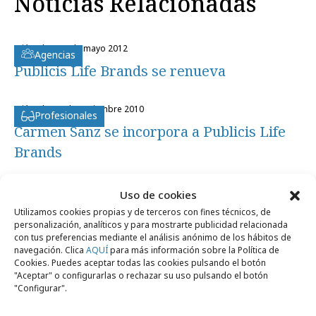
Noticias Relacionadas
miércoles, 16 de mayo 2012
Agencias
Publicis Life Brands se renueva
miércoles, 3 de noviembre 2010
Profesionales
Carmen Sanz se incorpora a Publicis Life
Brands
martes, 2 de diciembre 2008
Uso de cookies
Profesionales
Juan Miguel Vicente se incorpora a
Utilizamos cookies propias y de terceros con fines técnicos, de
personalización, analíticos y para mostrarte publicidad relacionada
Publicis Life Brands
con tus preferencias mediante el análisis anónimo de los hábitos de
navegación. Clica
AQUÍ
para más información sobre la Política de
Cookies. Puedes aceptar todas las cookies pulsando el botón
"Aceptar" o configurarlas o rechazar su uso pulsando el botón
"Configurar".