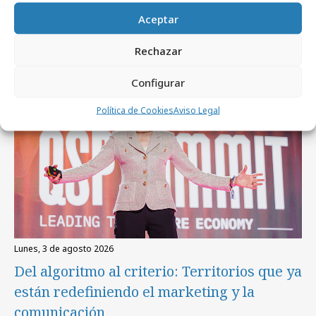
Artículos recientes
Aceptar
Rechazar
Empresas y Negocios
Configurar
Política de Cookies
Aviso Legal
lunes, 3 de agosto 2026
Del algoritmo al criterio: Territorios que ya
están redefiniendo el marketing y la
comunicación