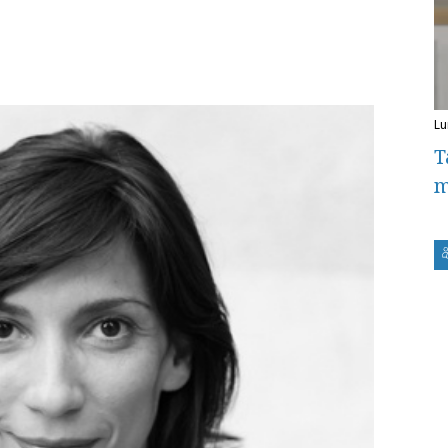
l
T
m