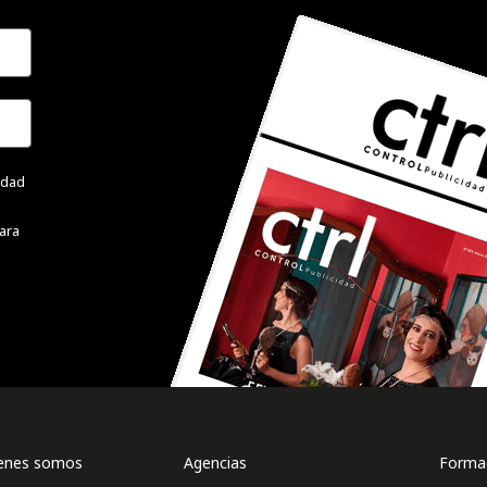
cidad
ara
enes somos
Agencias
Formac