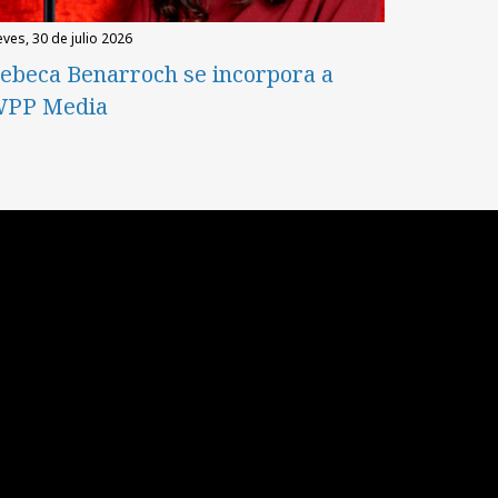
eves, 30 de julio 2026
ebeca Benarroch se incorpora a
PP Media