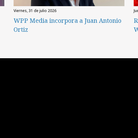
viernes, 31 de julio 2026
ju
WPP Media incorpora a Juan Antonio
R
Ortiz
W