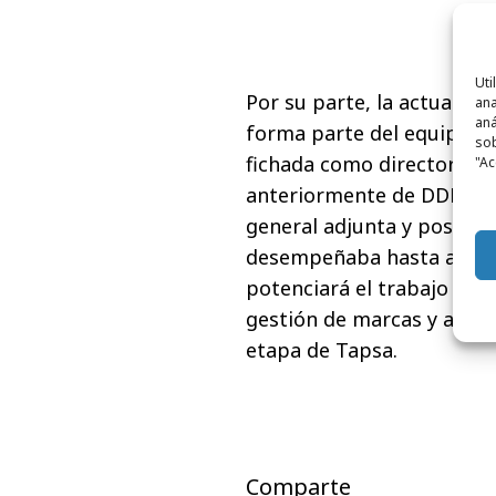
Uti
Por su parte, la
actual vi
ana
aná
forma parte del equipo de
sob
fichada como directora de
"Ac
anteriormente de DDB Mad
general adjunta y posteri
desempeñaba hasta ahor
potenciará el trabajo de l
gestión de marcas y aport
etapa de Tapsa.
Comparte