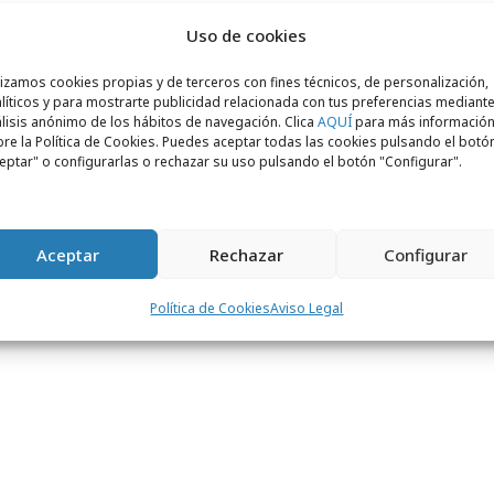
Uso de cookies
lizamos cookies propias y de terceros con fines técnicos, de personalización,
cepresidenta de Tapsa,
María José Álvarez
,
líticos y para mostrarte publicidad relacionada con tus preferencias mediante
lisis anónimo de los hábitos de navegación. Clica
AQUÍ
para más informació
 la agencia desde 1997, año en el que fue
re la Política de Cookies. Puedes aceptar todas las cookies pulsando el botó
 servicios al cliente procedente de Loewe y
eptar" o configurarlas o rechazar su uso pulsando el botón "Configurar".
rid. En 2002 fue nombrada directora
ormente directora general, cargo que
a. Como
vicepresidenta
María José
Aceptar
Rechazar
Configurar
a nueva directora general de estrategia y
Política de Cookies
Aviso Legal
ará su experiencia a la
gestión de la nueva