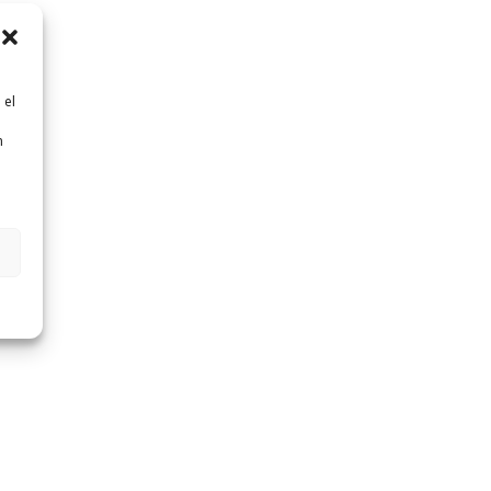
 el
n
n