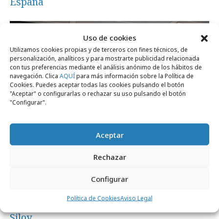
España
Empresas y Negocios
Uso de cookies
Utilizamos cookies propias y de terceros con fines técnicos, de
personalización, analíticos y para mostrarte publicidad relacionada
con tus preferencias mediante el análisis anónimo de los hábitos de
navegación. Clica
AQUÍ
para más información sobre la Política de
Cookies. Puedes aceptar todas las cookies pulsando el botón
"Aceptar" o configurarlas o rechazar su uso pulsando el botón
"Configurar".
Aceptar
Rechazar
Configurar
martes, 9 de junio 2026
Política de Cookies
Aviso Legal
Cyberclick se integra en el grupo europeo
Siloy