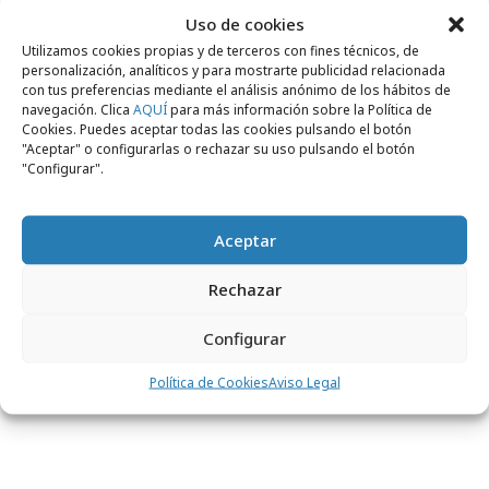
Uso de cookies
Utilizamos cookies propias y de terceros con fines técnicos, de
personalización, analíticos y para mostrarte publicidad relacionada
con tus preferencias mediante el análisis anónimo de los hábitos de
navegación. Clica
AQUÍ
para más información sobre la Política de
Cookies. Puedes aceptar todas las cookies pulsando el botón
"Aceptar" o configurarlas o rechazar su uso pulsando el botón
"Configurar".
Aceptar
Rechazar
Configurar
Accede a toda la información para
suscribirte
Política de Cookies
Aviso Legal
a la revista Ctrl ControlPublicidad aquí
.