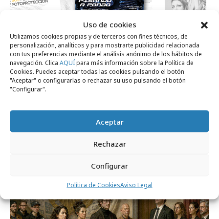
Uso de cookies
Utilizamos cookies propias y de terceros con fines técnicos, de
personalización, analíticos y para mostrarte publicidad relacionada
lunes, 13 de julio 2026
con tus preferencias mediante el análisis anónimo de los hábitos de
La revista Ctrl ControlPublicidad lanza su
navegación. Clica
AQUÍ
para más información sobre la Política de
Cookies. Puedes aceptar todas las cookies pulsando el botón
nº de julio 2026
"Aceptar" o configurarlas o rechazar su uso pulsando el botón
"Configurar".
Revista CTRL
Aceptar
Rechazar
Configurar
Política de Cookies
Aviso Legal