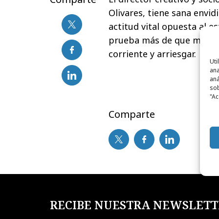
Olivares, tiene sana envi
actitud vital opuesta al e
prueba más de que muchas 
corriente y arriesgar.
Uti
ana
aná
sob
"Ac
Comparte
RECIBE NUESTRA NEWSLETT