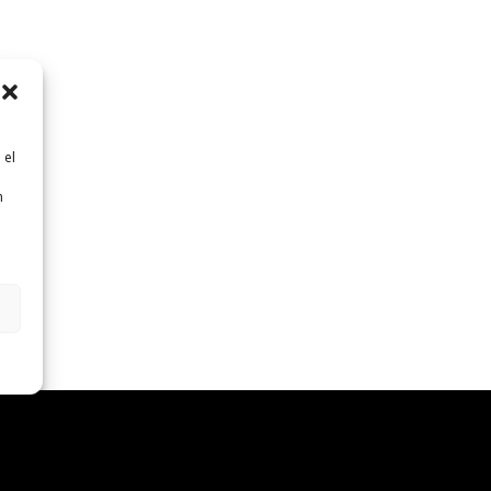
 el
n
n