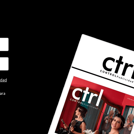
cidad
ara