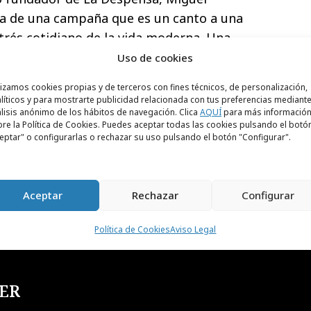
dia de una campaña que es un canto a una
strés cotidiano de la vida moderna. Una
veces lo más creativo es ir contra
Uso de cookies
lizamos cookies propias y de terceros con fines técnicos, de personalización,
líticos y para mostrarte publicidad relacionada con tus preferencias mediante
lisis anónimo de los hábitos de navegación. Clica
AQUÍ
para más informació
re la Política de Cookies. Puedes aceptar todas las cookies pulsando el botó
eptar" o configurarlas o rechazar su uso pulsando el botón "Configurar".
Aceptar
Rechazar
Configurar
Política de Cookies
Aviso Legal
ER