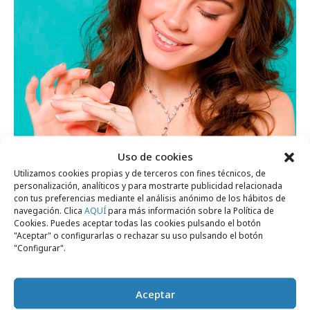
Uso de cookies
Utilizamos cookies propias y de terceros con fines técnicos, de
personalización, analíticos y para mostrarte publicidad relacionada
con tus preferencias mediante el análisis anónimo de los hábitos de
navegación. Clica
AQUÍ
para más información sobre la Política de
Cookies. Puedes aceptar todas las cookies pulsando el botón
lunes, 6 de mayo 2024
"Aceptar" o configurarlas o rechazar su uso pulsando el botón
El pasado de los productos de segunda
"Configurar".
mano
Aceptar