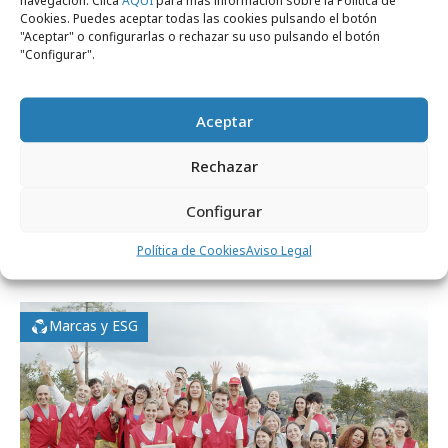
navegación. Clica
AQUÍ
para más información sobre la Política de
Cookies. Puedes aceptar todas las cookies pulsando el botón
"Aceptar" o configurarlas o rechazar su uso pulsando el botón
"Configurar".
Aceptar
Rechazar
jueves, 18 de diciembre 2025
Configurar
PS21 Barna es la nueva agencia creativa de
Política de Cookies
Aviso Legal
Cofidis
Marcas y ESG