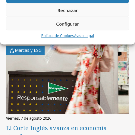
Rechazar
Configurar
Artículos recientes
Política de Cookies
Aviso Legal
Marcas y ESG
viernes, 7 de agosto 2026
El Corte Inglés avanza en economía