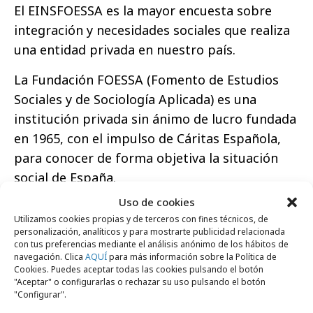
El EINSFOESSA es la mayor encuesta sobre
integración y necesidades sociales que realiza
una entidad privada en nuestro país.
La Fundación FOESSA (Fomento de Estudios
Sociales y de Sociología Aplicada) es una
institución privada sin ánimo de lucro fundada
en 1965, con el impulso de Cáritas Española,
para conocer de forma objetiva la situación
social de España.
Uso de cookies
A través de sus informes, FOESSA ha sido
Utilizamos cookies propias y de terceros con fines técnicos, de
pionera en afinar métodos de investigación
personalización, analíticos y para mostrarte publicidad relacionada
con tus preferencias mediante el análisis anónimo de los hábitos de
empírica que permiten comprender mejor los
navegación. Clica
AQUÍ
para más información sobre la Política de
procesos estructurales que provocan la
Cookies. Puedes aceptar todas las cookies pulsando el botón
"Aceptar" o configurarlas o rechazar su uso pulsando el botón
exclusión social. Su trabajo es posible gracias
"Configurar".
a la colaboración de medio centenar de