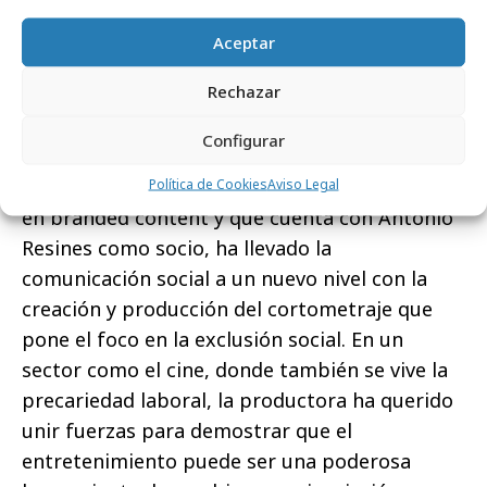
universidades, centros de investigación,
Aceptar
organizaciones sociales y expertos
independientes, con un objetivo claro:
hacer
Rechazar
visible lo invisible y promover un cambio
social justo y sostenible
.
Configurar
Carmela Produce
, productora especializada
Política de Cookies
Aviso Legal
en branded content y que cuenta con Antonio
Resines como socio, ha llevado la
comunicación social a un nuevo nivel con la
creación y producción del cortometraje que
pone el foco en la exclusión social. En un
sector como el cine, donde también se vive la
precariedad laboral, la productora ha querido
unir fuerzas para demostrar que el
entretenimiento puede ser una poderosa