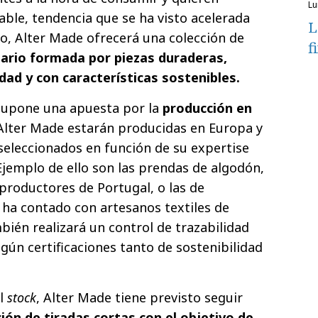
l
ble, tendencia que se ha visto acelerada
L
lo, Alter Made ofrecerá una colección de
f
ario formada por piezas duraderas,
dad y con características sostenibles.
supone una apuesta por la
producción en
 Alter Made estarán producidas en Europa y
eleccionados en función de su expertise
 Ejemplo de ello son las prendas de algodón,
productores de Portugal, o las de
 ha contado con artesanos textiles de
bién realizará un control de trazabilidad
gún certificaciones tanto de sostenibilidad
el
stock
, Alter Made tiene previsto seguir
ión de tiradas cortas con el objetivo de