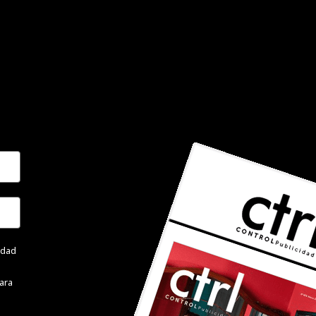
cidad
ara