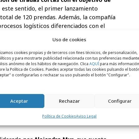
n este sentido, el primer lanzamiento
total de 120 prendas. Además, la compañía
rocesos logísticos diferenciados con el
ibles.
Uso de cookies
con la vocación de servir como
laboratorio
lizamos cookies propias y de terceros con fines técnicos, de personalización,
guir mejorando todos los procesos de
líticos y para mostrarte publicidad relacionada con tus preferencias mediante
lisis anónimo de los hábitos de navegación. Clica
AQUÍ
para más informació
EO de Mango, “Alter Made es una apuesta
re la Política de Cookies. Puedes aceptar todas las cookies pulsando el botó
Grupo Mango que va dirigida a un público
eptar" o configurarlas o rechazar su uso pulsando el botón "Configurar".
mir de manera responsable. Nuestro
ta tendencia a la par que aprendemos y
 de trabajar, que nos permitirán avanzar
Aceptar
Rechazar
Configurar
al de sostenibilidad”. A nivel de negocio,
Política de Cookies
Aviso Legal
jetivo es que la marca facture 25 millones