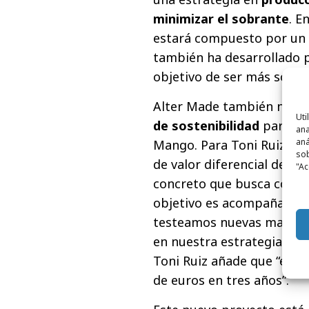
minimizar el sobrante
. E
estará compuesto por un 
también ha desarrollado p
objetivo de ser más sosten
Alter Made también nace 
Uti
de sostenibilidad
para se
ana
aná
Mango. Para Toni Ruiz, C
sob
de valor diferencial del 
"Ac
concreto que busca consu
objetivo es acompañar es
testeamos nuevas maneras
en nuestra estrategia glob
Toni Ruiz añade que “el ob
de euros en tres años”.