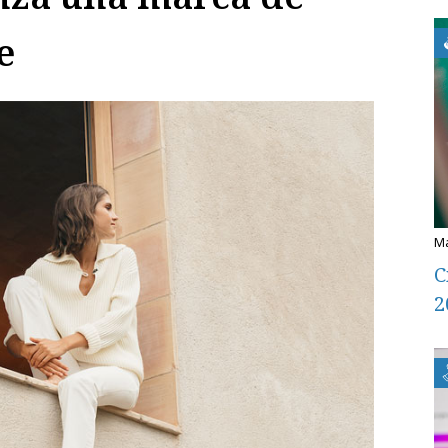
e
C
2