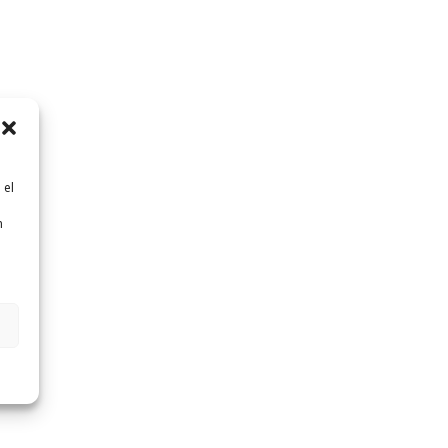
 el
n
n