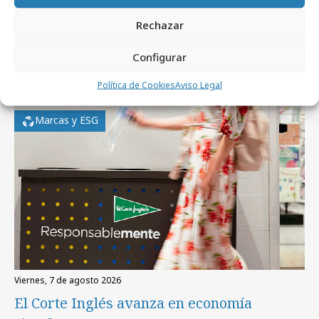
Rechazar
Configurar
Artículos recientes
Política de Cookies
Aviso Legal
Marcas y ESG
viernes, 7 de agosto 2026
El Corte Inglés avanza en economía