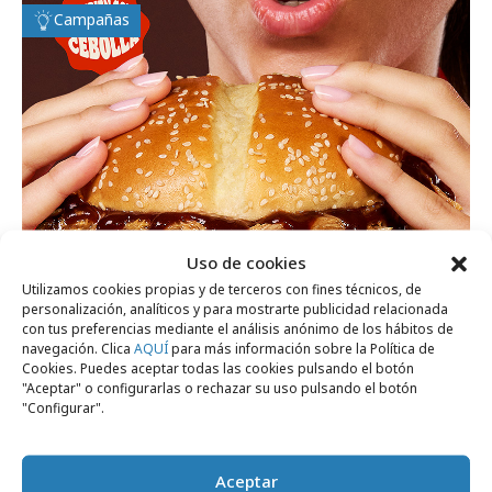
Campañas
Uso de cookies
Utilizamos cookies propias y de terceros con fines técnicos, de
personalización, analíticos y para mostrarte publicidad relacionada
con tus preferencias mediante el análisis anónimo de los hábitos de
navegación. Clica
AQUÍ
para más información sobre la Política de
Cookies. Puedes aceptar todas las cookies pulsando el botón
martes, 16 de junio 2026
"Aceptar" o configurarlas o rechazar su uso pulsando el botón
"Configurar".
Burger King lanza "la hamburguesa
indomable"
Aceptar