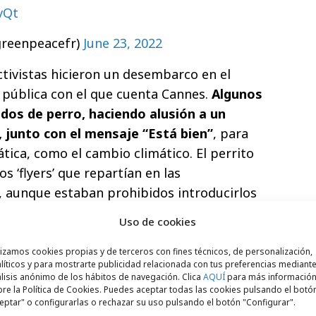
vQt
greenpeacefr)
June 23, 2022
tivistas hicieron un desembarco en el
 pública con el que cuenta Cannes.
Algunos
ados de perro, haciendo alusión a un
, junto con el mensaje “Está bien”
, para
tica, como el cambio climático. El perrito
os ‘flyers’ que repartían en las
l, aunque estaban prohibidos introducirlos
Uso de cookies
 perrito rodeado por un incendio que dice
lizamos cookies propias y de terceros con fines técnicos, de personalización,
a industria de la publicidad que confabula
líticos y para mostrarte publicidad relacionada con tus preferencias mediante
lisis anónimo de los hábitos de navegación. Clica
AQUÍ
para más informació
aminantes. Por eso una playa a las
re la Política de Cookies. Puedes aceptar todas las cookies pulsando el botó
s Lions se vio invadida de perritos.
eptar" o configurarlas o rechazar su uso pulsando el botón "Configurar".