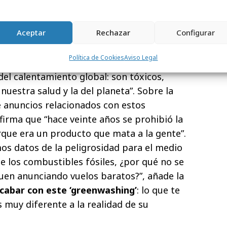
C9
greenpeacemx)
June 22, 2022
Aceptar
Rechazar
Configurar
via Pastorelli,
Climate and Energy
Política de Cookies
Aviso Legal
que “los combustibles fósiles son los
del calentamiento global: son tóxicos,
nuestra salud y la del planeta”. Sobre la
e anuncios relacionados con estos
firma que “hace veinte años se prohibió la
rque era un producto que mata a la gente”.
mos datos de la peligrosidad para el medio
e los combustibles fósiles, ¿por qué no se
guen anunciando vuelos baratos?”, añade la
abar con este ‘greenwashing’
: lo que te
 muy diferente a la realidad de su