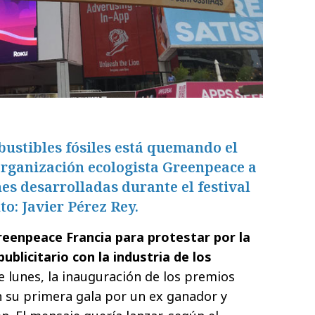
ustibles fósiles está quemando el
organización ecologista Greenpeace a
nes desarrolladas durante el festival
to: Javier Pérez Rey.
reenpeace Francia para protestar por la
ublicitario con la industria de los
te lunes, la inauguración de los premios
n su primera gala por un ex ganador y