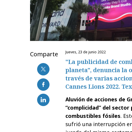
jueves, 23 de junio 2022
Comparte
"La publicidad de comb
planeta", denuncia la 
través de varias accio
Cannes Lions 2022. Tex
Aluvión de acciones de G
“complicidad” del sector p
combustibles fósiles
. Es
sufrió una interrupción e