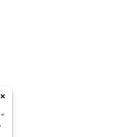
 el
n
n