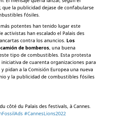
. El mensaje quería lanzar, según el
, que la publicidad dejase de confabularse
mbustibles fósiles.
 más potentes han tenido lugar este
 activistas han escalado el Palais des
ncartas contra los anuncios.
Los
un camión de bomberos
, una buena
ste tipo de combustibles. Esta protesta
iniciativa de cuarenta organizaciones para
 y pidan a la Comisión Europea una nueva
nio y la publicidad de combustibles fósiles
du côté du Palais des festivals, à Cannes.
nFossilAds
#CannesLions2022