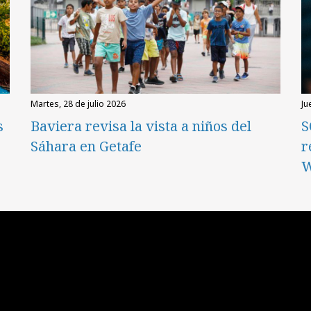
martes, 28 de julio 2026
ju
s
Baviera revisa la vista a niños del
S
Sáhara en Getafe
r
W