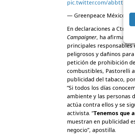
pic.twitter.com/abbttbDl
— Greenpeace México (@
En declaraciones a Ctrl, Sil
Campaigner
, ha afirmado 
principales responsables 
peligrosos y dañinos para 
petición de prohibición d
combustibles, Pastorelli a
publicidad del tabaco, po
“Si todos los días conoce
ambiente y las personas d
actúa contra ellos y se si
activista. “
Tenemos que ac
muestran en publicidad es
negocio”, apostilla.