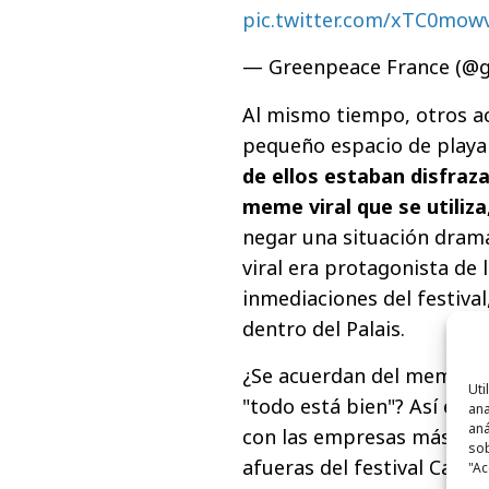
pic.twitter.com/xTC0mow
— Greenpeace France (@
Al mismo tiempo, otros ac
pequeño espacio de playa
de ellos estaban disfraz
meme viral que se utiliza
negar una situación dramá
viral era protagonista de l
inmediaciones del festiva
dentro del Palais.
¿Se acuerdan del meme del
Uti
"todo está bien"? Así es l
ana
aná
con las empresas más cont
sob
afueras del festival Canne
"Ac