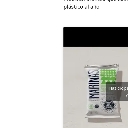
plástico al año.
Haz clic 
y