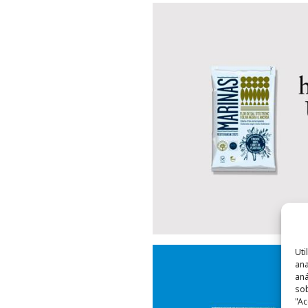
Uti
ana
aná
sob
"Ac