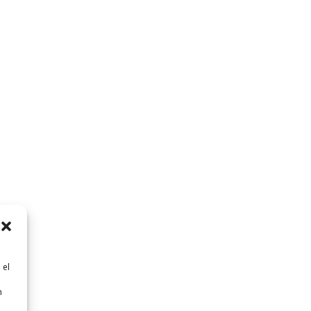
 el
n
n