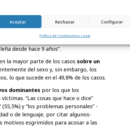
el acoso psicológico que, “aunque no deja
fundamente a las víctimas. En muchas
ra de sus compañeros durante más de un
Aceptar
Rechazar
Configurar
omplejos de tratar. Por eso es muy
mprana de cualquier caso y seguir
Política de Cookies
Aviso Legal
en el aula, tal y como venimos haciendo con
leña desde hace 9 años”.
 en la mayor parte de los casos
sobre un
entemente del sexo y, sin embargo, los
os, lo que sucede en el 49,8% de los casos.
vos dominantes
por los que los
víctimas. “Las cosas que hace o dice”
o” (55,5%) y “los problemas personales” -
dad o de lenguaje, por citar algunos-
es motivos esgrimidos para acosar a las