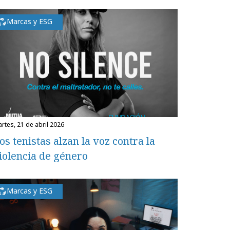
Marcas y ESG
martes, 21 de abril 2026
os tenistas alzan la voz contra la
iolencia de género
Marcas y ESG