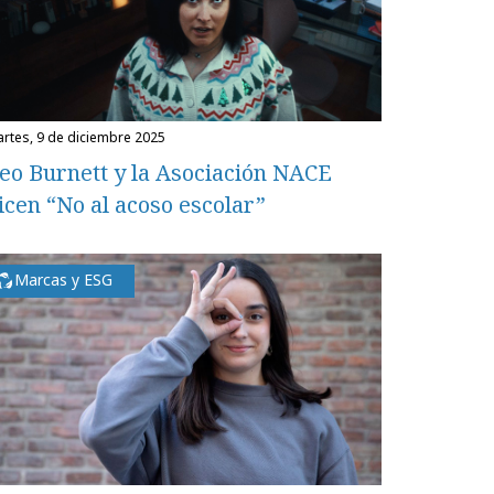
martes, 9 de diciembre 2025
eo Burnett y la Asociación NACE
icen “No al acoso escolar”
Marcas y ESG