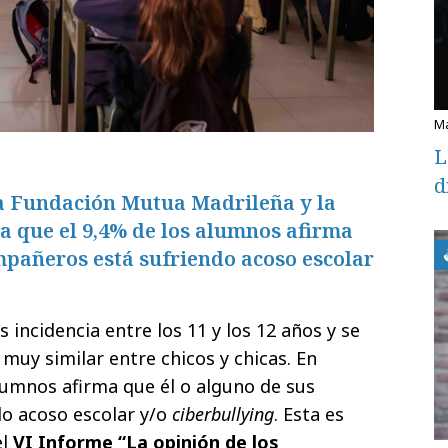
L
d
a Fundación Mutua Madrileña y la
 que el 9,4% de los alumnos afirma
mpañeros está sufriendo acoso escolar
 incidencia entre los 11 y los 12 años y se
muy similar entre chicos y chicas. En
alumnos afirma que él o alguno de sus
o acoso escolar y/o
ciberbullying
. Esta es
el
VI Informe “La opinión de los