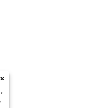
 el
n
n