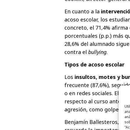
En cuanto a la
intervenci
acoso escolar, los estudia
concreto, el 71,4% afirma 
porcentuales (p.p.) más qu
28,6% del alumnado sigue
contra el
bullying
.
Tipos de acoso escolar
Los
insultos, motes y bur
frecuente (87,6%), seguido
o en redes sociales. El re
respecto al curso anterior
Uti
agresión, como golpes o 
ana
aná
Benjamín Ballesteros, dir
sob
"Ac