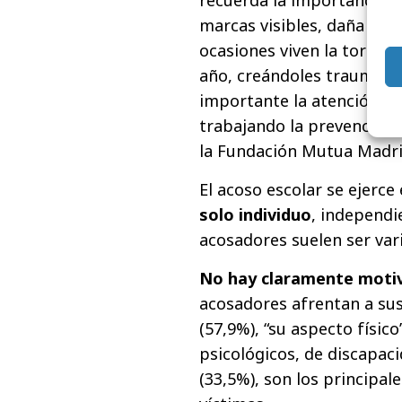
recuerda la importancia d
marcas visibles, daña pro
ocasiones viven la tortu
año, creándoles traumas c
importante la atención te
trabajando la prevención 
la Fundación Mutua Madri
El acoso escolar se ejerce
solo individuo
, independi
acosadores suelen ser vari
No hay claramente moti
acosadores afrentan a sus 
(57,9%), “su aspecto físic
psicológicos, de discapaci
(33,5%), son los principal