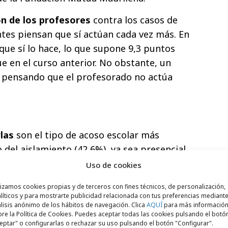
ón de los profesores
contra los casos de
ntes piensan que sí actúan cada vez más. En
que sí lo hace, lo que supone 9,3 puntos
e en el curso anterior. No obstante, un
 pensando que el profesorado no actúa
las
son el tipo de acoso escolar más
 del aislamiento (42,6%), ya sea presencial
sto de tipos de acoso escolar desciende con
Uso de cookies
, incluidas las formas más físicas de
lizamos cookies propias y de terceros con fines técnicos, de personalización,
patadas.
líticos y para mostrarte publicidad relacionada con tus preferencias mediante
lisis anónimo de los hábitos de navegación. Clica
AQUÍ
para más informació
ector técnico de la Fundación ANAR,
re la Política de Cookies. Puedes aceptar todas las cookies pulsando el botó
eptar" o configurarlas o rechazar su uso pulsando el botón "Configurar".