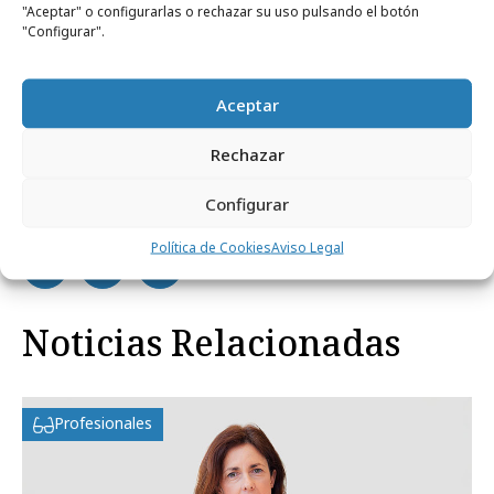
trabaja por un futuro más justo y sostenible”,
"Aceptar" o configurarlas o rechazar su uso pulsando el botón
"Configurar".
señala Coral Adrados,
Sustainability Manager
de
Blue Banana.
Aceptar
Rechazar
Configurar
Comparte
Política de Cookies
Aviso Legal
Noticias Relacionadas
Profesionales