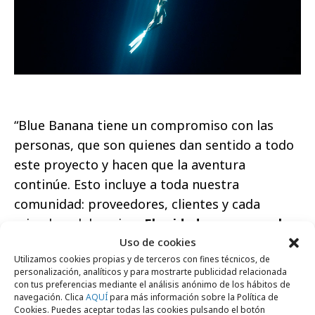
“Blue Banana tiene un compromiso con las
personas, que son quienes dan sentido a todo
este proyecto y hacen que la aventura
continúe. Esto incluye a toda nuestra
comunidad: proveedores, clientes y cada
miembro del equipo.
El cuidado —como valor
Uso de cookies
y como estrategia
— es fundamental para
Utilizamos cookies propias y de terceros con fines técnicos, de
seguir avanzando. Ser una Empresa B Corp nos
personalización, analíticos y para mostrarte publicidad relacionada
impulsa a mejorar de forma continua y nos
con tus preferencias mediante el análisis anónimo de los hábitos de
navegación. Clica
AQUÍ
para más información sobre la Política de
hace parte de una comunidad global que
Cookies. Puedes aceptar todas las cookies pulsando el botón