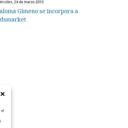
miércoles, 24 de marzo 2010
aloma Gimeno se incorpora a
dsmarket
 el
n
n