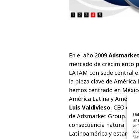
En el año 2009
Adsmarket
mercado de crecimiento po
LATAM con sede central en
la pieza clave de América
hemos centrado en México
América Latina y América 
Luis Valdivieso
, CEO de 
Uti
de Adsmarket Group. "La 
ana
consecuencia natural de 
aná
sob
Latinoamérica y estamos o
"Ac