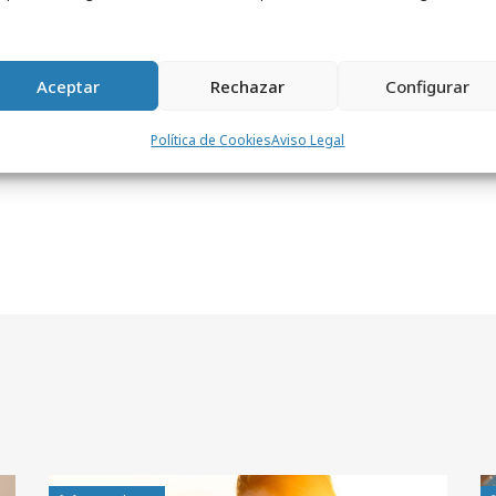
ue cuenta con una rica experiencia y larga
 online".
Aceptar
Rechazar
Configurar
Política de Cookies
Aviso Legal