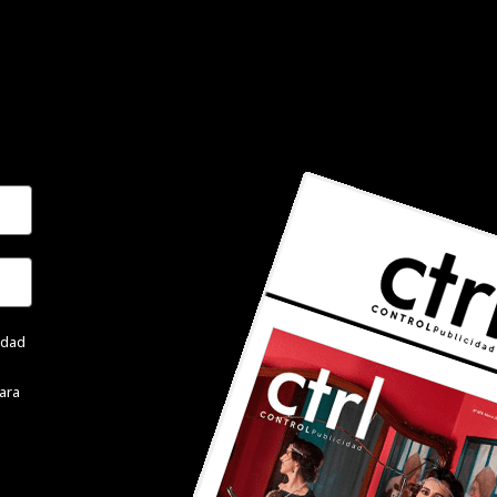
cidad
ara