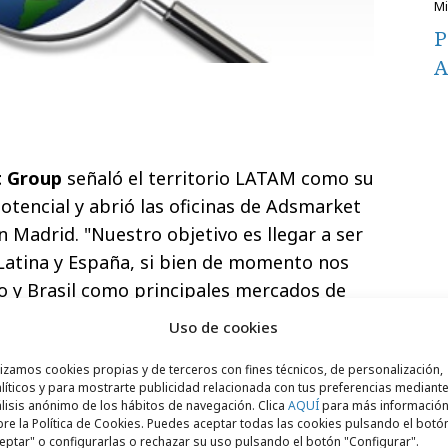
P
A
 Group
señaló el territorio LATAM como su
tencial y abrió las oficinas de Adsmarket
 Madrid. "Nuestro objetivo es llegar a ser
 Latina y España, si bien de momento nos
 y Brasil como principales mercados de
Central para el 2011", ha señalado
José
Uso de cookies
Adsmarket LATAM y miembro de la dirección
lizamos cookies propias y de terceros con fines técnicos, de personalización,
suma de Ergos Media al grupo es una
líticos y para mostrarte publicidad relacionada con tus preferencias mediante
una mayor presencia por nuestra parte en
lisis anónimo de los hábitos de navegación. Clica
AQUÍ
para más informació
re la Política de Cookies. Puedes aceptar todas las cookies pulsando el botó
rgullosos de tener el privilegio de hacerlo
eptar" o configurarlas o rechazar su uso pulsando el botón "Configurar".