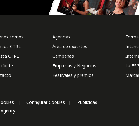
enes somos
Agencias
Formac
mios CTRL
Área de expertos
Intang
ista CTRL
Campañas
Intern
críbete
Empresas y Negocios
La ESG
tacto
Festivales y premios
Marca
Cookies
Configurar Cookies
Publicidad
l Agency