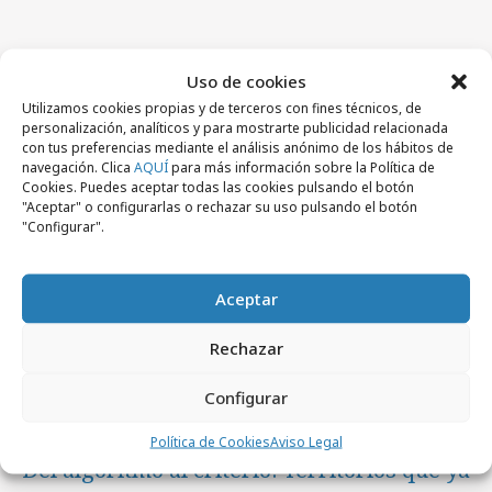
Artículos recientes
Uso de cookies
Utilizamos cookies propias y de terceros con fines técnicos, de
personalización, analíticos y para mostrarte publicidad relacionada
Empresas y Negocios
con tus preferencias mediante el análisis anónimo de los hábitos de
navegación. Clica
AQUÍ
para más información sobre la Política de
Cookies. Puedes aceptar todas las cookies pulsando el botón
"Aceptar" o configurarlas o rechazar su uso pulsando el botón
"Configurar".
Aceptar
Rechazar
Configurar
lunes, 3 de agosto 2026
Política de Cookies
Aviso Legal
Del algoritmo al criterio: Territorios que ya