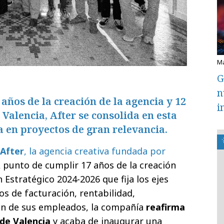
G
n
años de la creación de la agencia y 12
i
 Valencia, After se consolida en esta
 en proyectos de gran relevancia.
After
, la agencia creativa fundada por
A punto de cumplir 17 años de la creación
n Estratégico 2024-2026 que fija los ejes
os de facturación, rentabilidad,
ción de sus empleados, la compañía
reafirma
 de Valencia
y acaba de inaugurar una