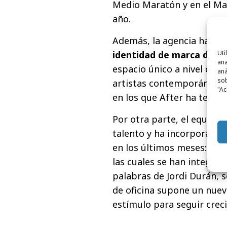
Medio Maratón y en el Mar
año.
Además, la agencia ha for
Uti
identidad de marca del 
ana
espacio único a nivel cul
aná
sob
artistas contemporáneos. 
"Ac
en los que After ha tenido
Por otra parte, el equipo
talento y ha incorporado a
en los últimos meses: Elen
las cuales se han integrad
palabras de Jordi Durán, s
de oficina supone un nuev
estímulo para seguir crec