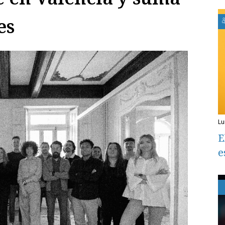
es
l
E
e