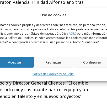
atón Valencia Trinidad Alfonso año tras
Uso de cookies
mado parte activa de la creación de la
lizamos cookies propias y de terceros con fines técnicos, de personalización,
Centro de Arte Hortensia Herrero
, un
líticos y para mostrarte publicidad relacionada con tus preferencias mediante
tural que atesora más de 100 obras de 50
lisis anónimo de los hábitos de navegación. Clica
AQUÍ
para más informació
re la Política de Cookies. Puedes aceptar todas las cookies pulsando el botó
Y estos son solo algunos de los proyectos
eptar" o configurarlas o rechazar su uso pulsando el botón "Configurar".
 la oportunidad y el orgullo de trabajar.
 de After en Valencia continúa sumando
Aceptar
Rechazar
Configurar
 la plantilla a
tres nuevas profesionales
a Aguilar, Irene García y Marina Soriano,
Política de Cookies
Aviso Legal
o en las áreas de gestión y de proyectos. En
ocio y Director General Clientes: “El cambio
o ciclo muy ilusionante para el equipo y un
iendo en talento y en nuevos proyectos”.