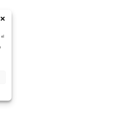
 el
n
n