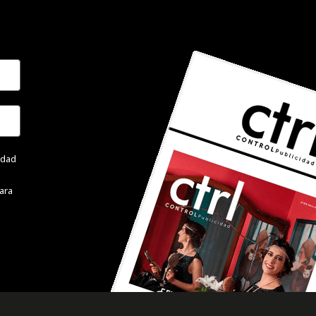
cidad
ara