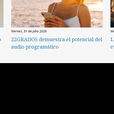
viernes, 31 de julio 2026
v
o
22GRADOS demuestra el potencial del
L
audio programático
e