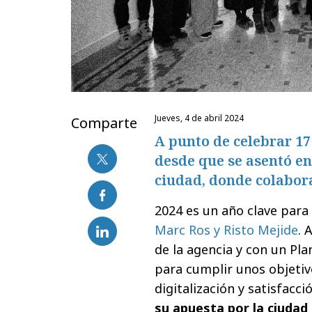
jueves, 4 de abril 2024
Comparte
A punto de celebrar 17 
desde que se asentó en
ciudad, donde colabora
2024 es un año clave para
Marc Ros y Risto Mejide
. 
de la agencia y con un Pla
para cumplir unos objetiv
digitalización y satisfac
su apuesta por la ciudad