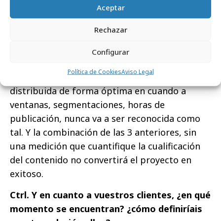
con la combinación óptima de los 4, donde la
Aceptar
conceptualización de la mejor idea creativa,
Rechazar
para que sea efectiva, debe ser producida por
un equipo que entienda los códigos y formatos
Configurar
de las diferentes ventanas donde va a vivir el
Política de Cookies
Aviso Legal
contenido. La mejor pieza producida, si no es
distribuida de forma óptima en cuando a
ventanas, segmentaciones, horas de
publicación, nunca va a ser reconocida como
tal. Y la combinación de las 3 anteriores, sin
una medición que cuantifique la cualificación
del contenido no convertirá el proyecto en
exitoso.
Ctrl. Y en cuanto a vuestros clientes, ¿en qué
momento se encuentran? ¿cómo definiríais