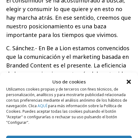
El consumidor se ha acostumbrado a buscar,
elegir y consumir lo que quiere y en esto no
hay marcha atrás. En ese sentido, creemos que
nuestro posicionamiento es una baza
importante para los tiempos que vivimos.
C. Sánchez.- En Be a Lion estamos convencidos
que la comunicación y el marketing basada en
Branded Content es el presente. La eficiencia
de las comunicaciones a través del contenido
Uso de cookies
aumenta exponencial ya que es la única forma
Utilizamos cookies propias y de terceros con fines técnicos, de
de llegar a las audiencias a través de la utilidad
personalización, analíticos y para mostrarte publicidad relacionada
y consiguiendo la relevancia que ahora es
con tus preferencias mediante el análisis anónimo de los hábitos de
navegación. Clica
AQUÍ
para más información sobre la Política de
imposible conseguir a través de forma de
Cookies. Puedes aceptar todas las cookies pulsando el botón
comunicación. Nuestras claves pasan por la
"Aceptar" o configurarlas o rechazar su uso pulsando el botón
"Configurar".
creación, producción, distribución y medición.
Pero el éxito para las Marcas sólo se consigue