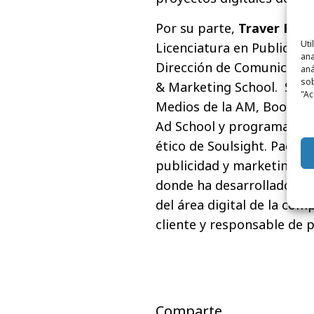
Por su parte,
Traver Pac
Uti
Licenciatura en Publicidad
ana
Dirección de Comunicación
aná
sob
& Marketing School. Su fo
"Ac
Medios de la AM, Bootcam
Ad School y programa Wan
ético de Soulsight. Pache
publicidad y marketing dig
donde ha desarrollado su 
del área digital de la compa
cliente y responsable de p
Comparte