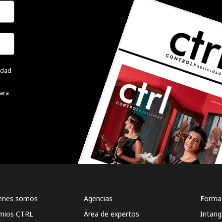
cidad
ara
enes somos
Agencias
Formac
mios CTRL
Área de expertos
Intang