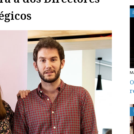
égicos
O
r