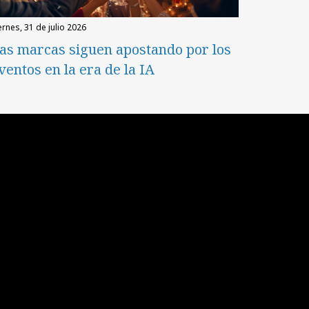
iernes, 31 de julio 2026
as marcas siguen apostando por los
ventos en la era de la IA