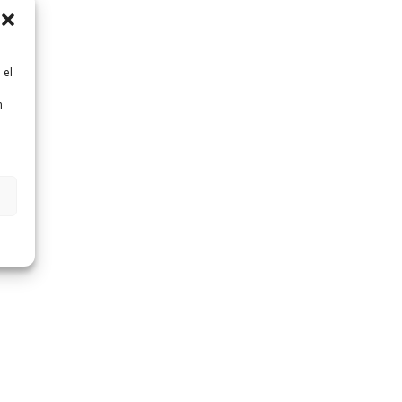
 el
n
n