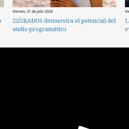
viernes, 31 de julio 2026
v
o
22GRADOS demuestra el potencial del
L
audio programático
e