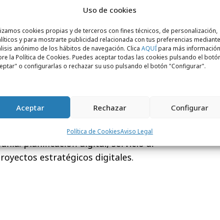
Uso de cookies
heco
es Premio Extraordinario de la
lizamos cookies propias y de terceros con fines técnicos, de personalización,
 y Relaciones Públicas de la UA y Máster en
líticos y para mostrarte publicidad relacionada con tus preferencias mediante
 y Gestión Publicitaria por ESIC Business
lisis anónimo de los hábitos de navegación. Clica
AQUÍ
para más informació
re la Política de Cookies. Puedes aceptar todas las cookies pulsando el botó
rmación incluye el Curso de Experto en
eptar" o configurarlas o rechazar su uso pulsando el botón "Configurar".
p en Creative Strategic Planning de Miami
derbeing de Liderazgo humano, creativo y
co cuenta con más 8 años de experiencia en
Aceptar
Rechazar
Configurar
ital. En 2012 da el salto a Arena Media
carrera profesional en distintos equipos
Política de Cookies
Aviso Legal
ñía: planificación digital, servicio al
royectos estratégicos digitales.