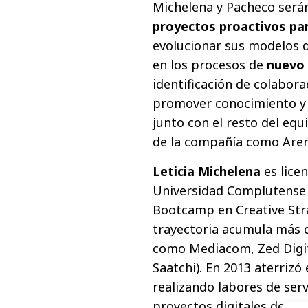
Michelena y Pacheco serán
proyectos proactivos par
evolucionar sus modelos 
en los procesos de
nuevo
identificación de colabor
promover conocimiento y c
junto con el resto del equ
de la compañía como Aren
Leticia Michelena
es lice
Universidad Complutense 
Bootcamp en Creative Stra
trayectoria acumula más d
como Mediacom, Zed Digit
Saatchi). En 2013 aterrizó 
realizando labores de serv
proyectos digitales de Ar