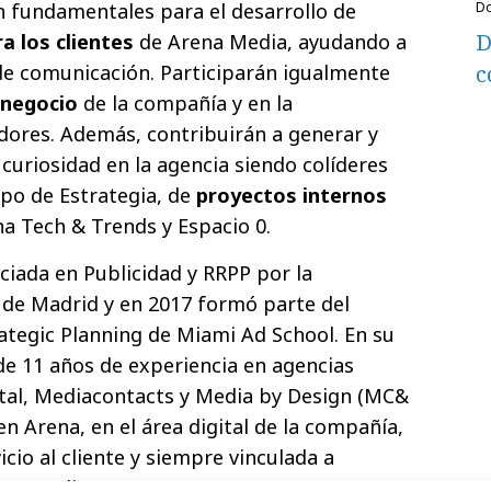
 fundamentales para el desarrollo de
D
a los clientes
de Arena Media, ayudando a
c
de comunicación. Participarán igualmente
 negocio
de la compañía y en la
adores. Además, contribuirán a generar y
uriosidad en la agencia siendo colíderes
ipo de Estrategia, de
proyectos internos
a Tech & Trends y Espacio 0.
nciada en Publicidad y RRPP por la
de Madrid y en 2017 formó parte del
tegic Planning de Miami Ad School. En su
e 11 años de experiencia en agencias
al, Mediacontacts y Media by Design (MC&
en Arena, en el área digital de la compañía,
icio al cliente y siempre vinculada a
ena Media.