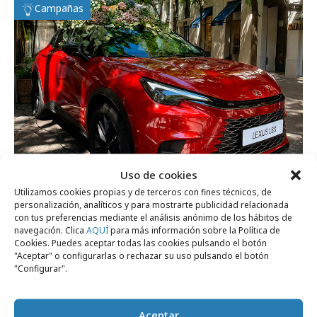
Campañas
Uso de cookies
Utilizamos cookies propias y de terceros con fines técnicos, de
personalización, analíticos y para mostrarte publicidad relacionada
martes, 30 de junio 2026
con tus preferencias mediante el análisis anónimo de los hábitos de
Lexus hace del mercado de las flores un
navegación. Clica
AQUÍ
para más información sobre la Política de
Cookies. Puedes aceptar todas las cookies pulsando el botón
laboratorio creativo
"Aceptar" o configurarlas o rechazar su uso pulsando el botón
"Configurar".
Agencias
Aceptar