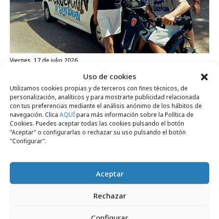
viernes, 17 de julio 2026
Volkswagen adapta una furgo para El
Uso de cookies
Langui y su banda
Utilizamos cookies propias y de terceros con fines técnicos, de
personalización, analíticos y para mostrarte publicidad relacionada
con tus preferencias mediante el análisis anónimo de los hábitos de
navegación. Clica
AQUÍ
para más información sobre la Política de
Agencias
Cookies. Puedes aceptar todas las cookies pulsando el botón
"Aceptar" o configurarlas o rechazar su uso pulsando el botón
"Configurar".
Aceptar
Rechazar
Configurar