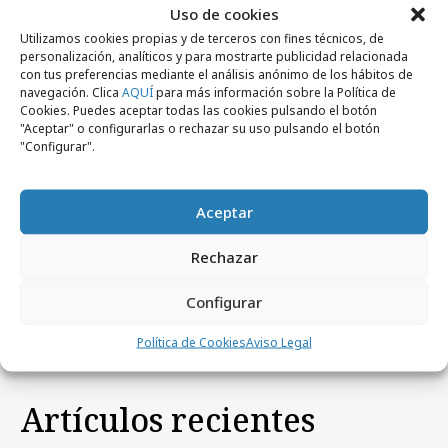
Uso de cookies
Utilizamos cookies propias y de terceros con fines técnicos, de
personalización, analíticos y para mostrarte publicidad relacionada
con tus preferencias mediante el análisis anónimo de los hábitos de
navegación. Clica
AQUÍ
para más información sobre la Política de
Cookies. Puedes aceptar todas las cookies pulsando el botón
"Aceptar" o configurarlas o rechazar su uso pulsando el botón
"Configurar".
Aceptar
miércoles, 11 de junio 2025
Canon colabora en la regeneración de los
Rechazar
arrecifes de coral
Configurar
Política de Cookies
Aviso Legal
Artículos recientes