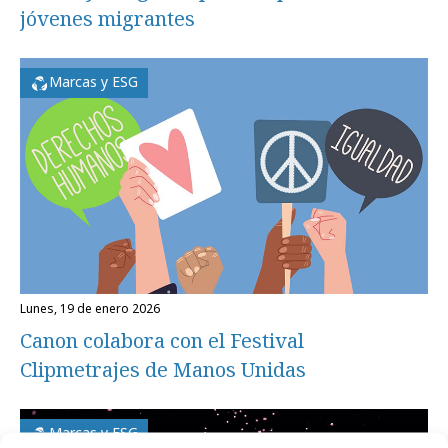
jóvenes migrantes
Marcas y ESG
lunes, 19 de enero 2026
Canon colabora con el Festival
Clipmetrajes de Manos Unidas
Marcas y ESG