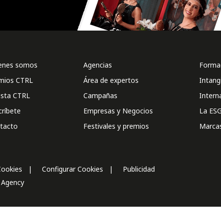
enes somos
Agencias
Formac
mios CTRL
Área de expertos
Intang
ista CTRL
Campañas
Intern
críbete
Empresas y Negocios
La ESG
tacto
Festivales y premios
Marca
Cookies
Configurar Cookies
Publicidad
l Agency