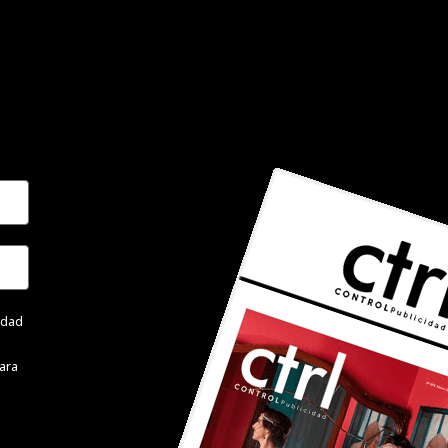
cidad
ara