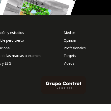
ión y estudios
Medios
ible pero cierto
Opinión
acional
Profesionales
 de las marcas a examen
Targets
s y ESG
Videos