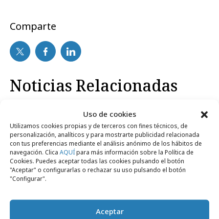
Comparte
Noticias Relacionadas
Uso de cookies
lunes, 22 de septiembre 2008
Agencias
Utilizamos cookies propias y de terceros con fines técnicos, de
Casi como la "peli" de Woody Allen
personalización, analíticos y para mostrarte publicidad relacionada
con tus preferencias mediante el análisis anónimo de los hábitos de
navegación. Clica
AQUÍ
para más información sobre la Política de
Cookies. Puedes aceptar todas las cookies pulsando el botón
"Aceptar" o configurarlas o rechazar su uso pulsando el botón
"Configurar".
Artículos recientes
Aceptar