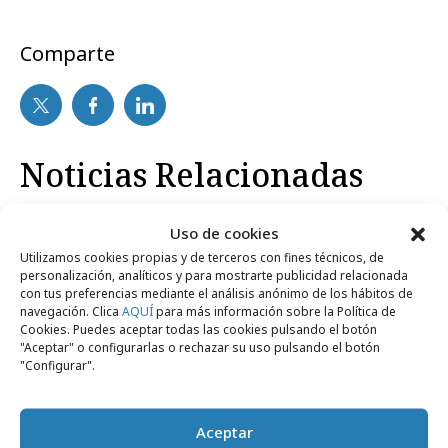
Comparte
Noticias Relacionadas
Uso de cookies
lunes, 22 de septiembre 2008
Agencias
Utilizamos cookies propias y de terceros con fines técnicos, de
Casi como la "peli" de Woody Allen
personalización, analíticos y para mostrarte publicidad relacionada
con tus preferencias mediante el análisis anónimo de los hábitos de
navegación. Clica
AQUÍ
para más información sobre la Política de
Cookies. Puedes aceptar todas las cookies pulsando el botón
"Aceptar" o configurarlas o rechazar su uso pulsando el botón
"Configurar".
Artículos recientes
Aceptar