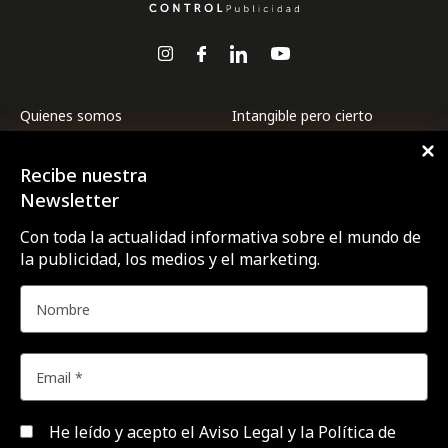
Quienes somos
Intangible pero cierto
Premios CTRL
Internacional
Recibe nuestra
Revista CTRL
La ESG de las marcas a
examen
Newsletter
Suscríbete
Marcas y ESG
Con toda la actualidad informativa sobre el mundo de
Contacto
la publicidad, los medios y el marketing.
Medios
Agencias
Opinión
Área de expertos
Profesionales
Campañas
Targets
Empresas y Negocios
Videos
Festivales y premios
Formación y estudios
He leído y acepto el
Aviso Legal y la Política de