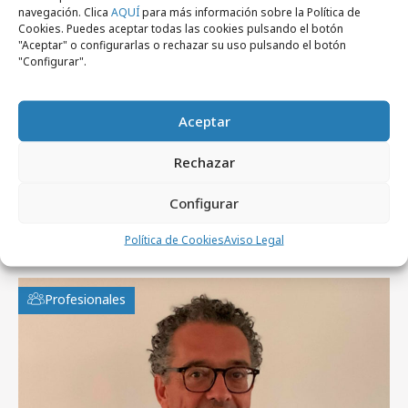
navegación. Clica
AQUÍ
para más información sobre la Política de
Cookies. Puedes aceptar todas las cookies pulsando el botón
"Aceptar" o configurarlas o rechazar su uso pulsando el botón
viernes, 22 de mayo 2026
"Configurar".
Agencias creativas: suben salarios y
mejora la satisfacción de empleados
Aceptar
Rechazar
Configurar
Artículos recientes
Política de Cookies
Aviso Legal
Profesionales