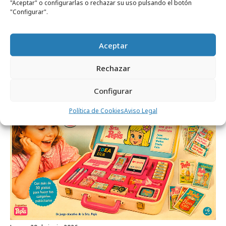
"Aceptar" o configurarlas o rechazar su uso pulsando el botón
"Configurar".
lunes, 13 de julio 2026
Aceptar
La revista Ctrl ControlPublicidad lanza su
nº de julio 2026
Rechazar
Configurar
Opinión
Política de Cookies
Aviso Legal