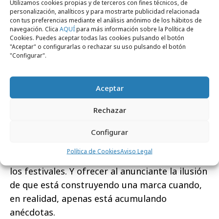
Utilizamos cookies propias y de terceros con fines técnicos, de
en una moda.
personalización, analíticos y para mostrarte publicidad relacionada
con tus preferencias mediante el análisis anónimo de los hábitos de
Y como ocurre con todas las modas, existe el
navegación. Clica
AQUÍ
para más información sobre la Política de
Cookies. Puedes aceptar todas las cookies pulsando el botón
riesgo de confundir popularidad en círculos
"Aceptar" o configurarlas o rechazar su uso pulsando el botón
próximos con utilidad real.
"Configurar".
Al final, muchas de estas frecuentes prácticas
Aceptar
de onanismo pseudopublicitario parecen
cumplir tres funciones principales. Alimentar
Rechazar
el ego creativo de quienes las conciben.
Incrementar las posibilidades de obtener
Configurar
algún premio, inscribiéndolas en esas
Política de Cookies
Aviso Legal
extravagantes categorías que hoy abundan en
los festivales. Y ofrecer al anunciante la ilusión
de que está construyendo una marca cuando,
en realidad, apenas está acumulando
anécdotas.