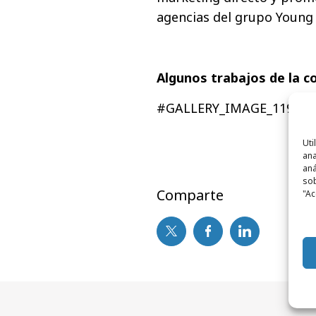
agencias del grupo Young
Algunos trabajos de la 
#GALLERY_IMAGE_1198#
Uti
ana
aná
sob
Comparte
"Ac