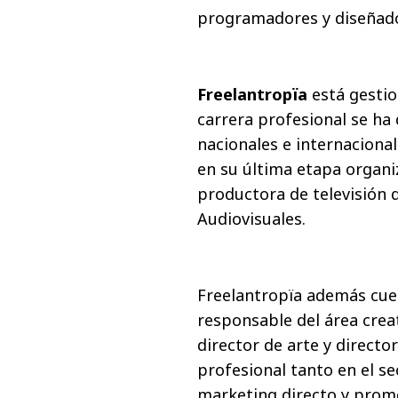
programadores y diseñad
Freelantropïa
está gesti
carrera profesional se ha
nacionales e internaciona
en su última etapa organ
productora de televisión d
Audiovisuales.
Freelantropïa además cuen
responsable del área crea
director de arte y directo
profesional tanto en el se
marketing directo y promo