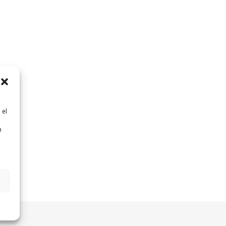
 el
n
n