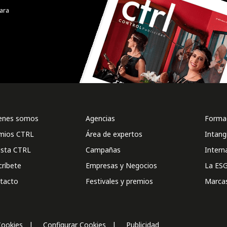
ara
enes somos
Agencias
Formac
mios CTRL
Área de expertos
Intang
ista CTRL
Campañas
Intern
críbete
Empresas y Negocios
La ESG
tacto
Festivales y premios
Marca
Cookies
Configurar Cookies
Publicidad