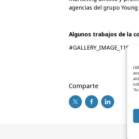
agencias del grupo Young
Algunos trabajos de la 
#GALLERY_IMAGE_1198#
Uti
ana
aná
sob
Comparte
"Ac