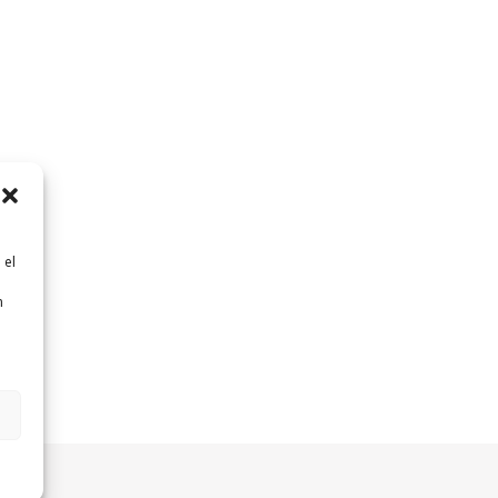
 el
n
n