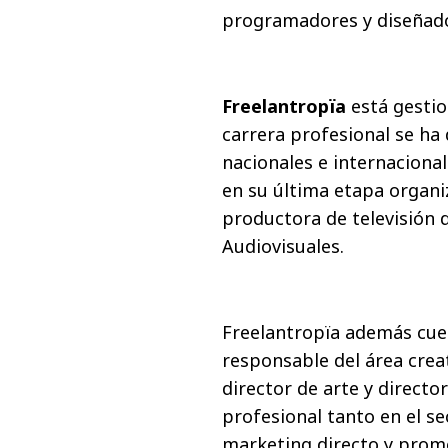
programadores y diseñad
Freelantropïa
está gesti
carrera profesional se ha
nacionales e internaciona
en su última etapa organ
productora de televisión d
Audiovisuales.
Freelantropïa además cuen
responsable del área crea
director de arte y directo
profesional tanto en el se
marketing directo y promo