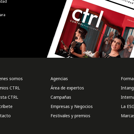
cidad
ara
enes somos
Agencias
Formac
mios CTRL
Área de expertos
Intang
ista CTRL
Campañas
Intern
críbete
Empresas y Negocios
La ESG
tacto
Festivales y premios
Marca