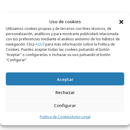
Uso de cookies
Comparte
Utilizamos cookies propias y de terceros con fines técnicos, de
personalización, analíticos y para mostrarte publicidad relacionada
con tus preferencias mediante el análisis anónimo de los hábitos de
navegación. Clica
AQUÍ
para más información sobre la Política de
Cookies. Puedes aceptar todas las cookies pulsando el botón
"Aceptar" o configurarlas o rechazar su uso pulsando el botón
Noticias Relacionadas
"Configurar".
Aceptar
viernes, 13 de julio 2012
Campañas
Encierros en 3D con Burn
Rechazar
Configurar
jueves, 8 de abril 2010
Festivales y premios
El Sol anuncia jurados
Política de Cookies
Aviso Legal