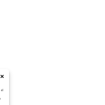
 el
n
n