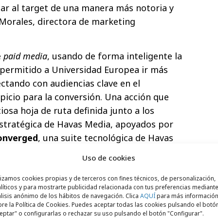
gar al target de una manera más notoria y
 Morales, directora de marketing
e
paid media
, usando de forma inteligente la
a permitido a Universidad Europea ir más
ectando con audiencias clave en el
icio para la conversión. Una acción que
osa hoja de ruta definida junto a los
estratégica de Havas Media, apoyados por
onverged
, una suite tecnológica de Havas
ite
analizar datos locales de alto valor
Uso de cookies
s de inversión, audiencias y geo
oración que ha dado lugar a una de las
lizamos cookies propias y de terceros con fines técnicos, de personalización,
líticos y para mostrarte publicidad relacionada con tus preferencias mediante
 del sector educativo en España, con un
lisis anónimo de los hábitos de navegación. Clica
AQUÍ
para más informació
eal sobre el negocio: matriculaciones en los
re la Política de Cookies. Puedes aceptar todas las cookies pulsando el botó
eptar" o configurarlas o rechazar su uso pulsando el botón "Configurar".