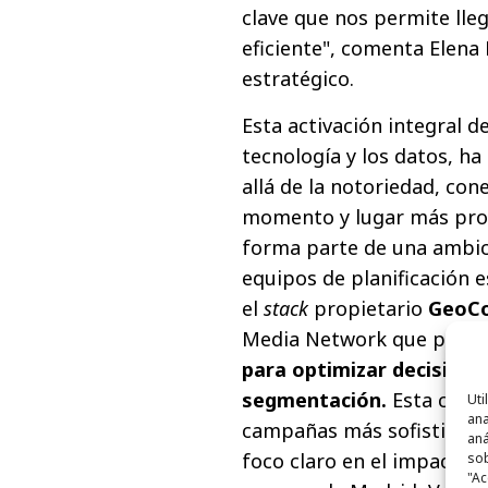
clave que nos permite lle
eficiente", comenta Elena
estratégico.
Esta activación integral d
tecnología y los datos, h
allá de la notoriedad, con
momento y lugar más prop
forma parte de una ambici
equipos de planificación 
el
stack
propietario
GeoC
Media Network que perm
para optimizar decisione
segmentación.
Esta colab
Uti
ana
campañas más sofisticadas
aná
foco claro en el impacto r
sob
"Ac