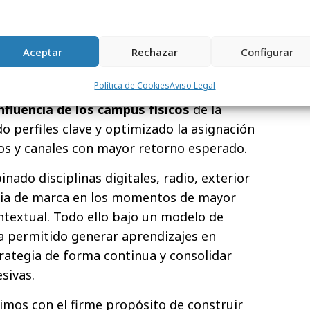
a, Málaga y Tenerife.
llado bajo un
workflow
claro, priorizando
cesidades de negocio y análisis de
Aceptar
Rechazar
Configurar
ersidad Europea. A través de la
Política de Cookies
Aviso Legal
mográficos, comportamentales, patrones
nfluencia de los campus físicos
de la
do perfiles clave y optimizado la asignación
rios y canales con mayor retorno esperado.
nado disciplinas digitales, radio, exterior
cia de marca en los momentos de mayor
ontextual. Todo ello bajo un modelo de
a permitido generar aprendizajes en
trategia de forma continua y consolidar
sivas.
mos con el firme propósito de construir