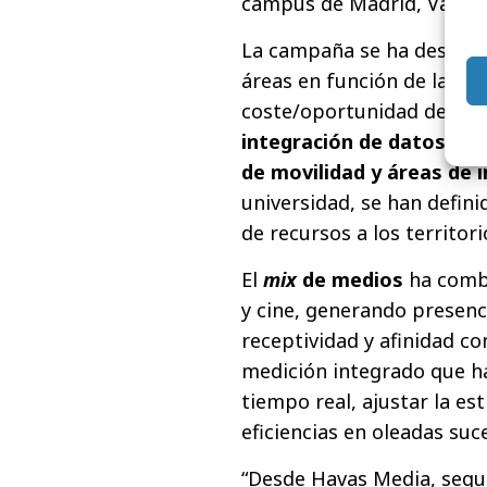
campus de Madrid, Valenci
La campaña se ha desarro
áreas en función de las ne
coste/oportunidad de Univ
integración de datos de
de movilidad y áreas de i
universidad, se han defini
de recursos a los territo
El
mix
de medios
ha combi
y cine, generando presen
receptividad y afinidad c
medición integrado que h
tiempo real, ajustar la es
eficiencias en oleadas suce
“Desde Havas Media, segui