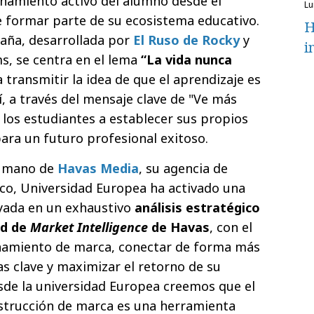
añamiento activo del alumno desde el
l
 formar parte de su ecosistema educativo.
H
paña, desarrollada por
El Ruso de Rocky
y
i
ms, se centra en el lema
“La vida nunca
 transmitir la idea de que el aprendizaje es
, a través del mensaje clave de "Ve más
a los estudiantes a establecer sus propios
para un futuro profesional exitoso.
la mano de
Havas Media
, su agencia de
co, Universidad Europea ha activado una
ada en un exhaustivo
análisis estratégico
ad de
Market Intelligence
de Havas
, con el
ionamiento de marca, conectar de forma más
as clave y maximizar el retorno de su
esde la universidad Europea creemos que el
nstrucción de marca es una herramienta