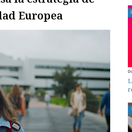
dad Europea
L
r