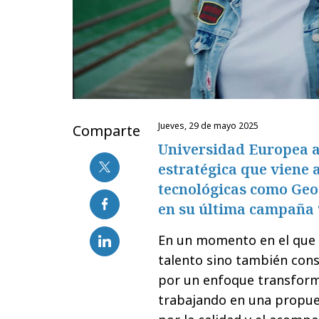
jueves, 29 de mayo 2025
Comparte
Universidad Europea a
estratégica que viene
tecnológicas como Ge
en su última campaña 
En un momento en el que e
talento sino también cons
por un enfoque transform
trabajando en una propues