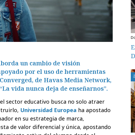
E
D
borda un cambio de visión
 apoyado por el uso de herramientas
oConverged, de Havas Media Network,
“La vida nunca deja de enseñarnos”.
l sector educativo busca no solo atraer
truirlo,
Universidad Europea
ha apostado
ador en su estrategia de marca,
ta de valor diferencial y única, apostando