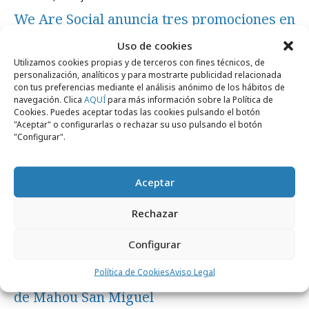
We Are Social anuncia tres promociones en
su área creativa
Uso de cookies
Utilizamos cookies propias y de terceros con fines técnicos, de
personalización, analíticos y para mostrarte publicidad relacionada
Agencias
con tus preferencias mediante el análisis anónimo de los hábitos de
navegación. Clica
AQUÍ
para más información sobre la Política de
Cookies. Puedes aceptar todas las cookies pulsando el botón
"Aceptar" o configurarlas o rechazar su uso pulsando el botón
"Configurar".
Aceptar
Rechazar
Configurar
martes, 14 de julio 2026
Política de Cookies
Aviso Legal
We Are Social es la nueva agencia digital
de Mahou San Miguel