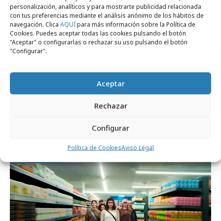
personalización, analíticos y para mostrarte publicidad relacionada
con tus preferencias mediante el análisis anónimo de los hábitos de
navegación. Clica
AQUÍ
para más información sobre la Política de
Cookies. Puedes aceptar todas las cookies pulsando el botón
"Aceptar" o configurarlas o rechazar su uso pulsando el botón
"Configurar".
Aceptar
miércoles, 27 de mayo 2026
Rechazar
Havaianas, Vinícius Júnior y GUT celebran
el espíritu brasileño
Configurar
Política de Cookies
Aviso Legal
Campañas