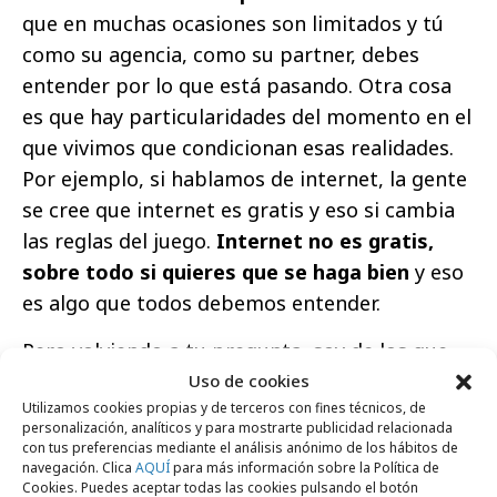
que en muchas ocasiones son limitados y tú
como su agencia, como su partner, debes
entender por lo que está pasando. Otra cosa
es que hay particularidades del momento en el
que vivimos que condicionan esas realidades.
Por ejemplo, si hablamos de internet, la gente
se cree que internet es gratis y eso si cambia
las reglas del juego.
Internet no es gratis,
sobre todo si quieres que se haga bien
y eso
es algo que todos debemos entender.
Pero volviendo a tu pregunta, soy de los que
piensa que
los anunciantes nunca han dejado
Uso de cookies
Utilizamos cookies propias y de terceros con fines técnicos, de
de creer en la publicidad
, lo que ocurre es que
personalización, analíticos y para mostrarte publicidad relacionada
no había dinero. Durante estos años he dicho
con tus preferencias mediante el análisis anónimo de los hábitos de
navegación. Clica
AQUÍ
para más información sobre la Política de
en numerosas ocasiones que la publicidad
Cookies. Puedes aceptar todas las cookies pulsando el botón