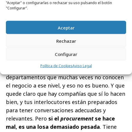
estaba en standby.
"Aceptar" o configurarlas o rechazar su uso pulsando el botón
"Configurar".
Ctrl. Pero como apuntabais antes, la crisis sí
ha provocado un descenso en el nivel
Aceptar
profesional del anunciante.
Rechazar
J. Arroyo.
Sobre todo se ha notado en el
procurement
, en quien toma las decisiones. No
Configurar
las toma el director de marketing, no las toma
Política de Cookies
Aviso Legal
el jefe de publicidad, las toman otros
departamentos que muchas veces no conocen
el negocio a ese nivel, y eso no es bueno. Y que
quede claro que hay compañías que sí lo hacen
bien, y tus interlocutores están preparados
para tener conversaciones adecuadas y
relevantes. Pero
si el
procurement
se hace
mal, es una losa demasiado pesada
. Tiene