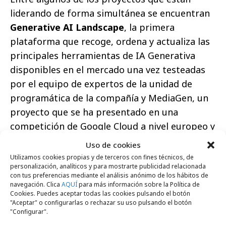
liderando de forma simultánea se encuentran
Generative AI Landscape
, la primera
plataforma que recoge, ordena y actualiza las
principales herramientas de IA Generativa
disponibles en el mercado una vez testeadas
por el equipo de expertos de la unidad de
programática de la compañía y MediaGen, un
proyecto que se ha presentado en una
competición de Google Cloud a nivel europeo y
que consiste en una capa sobre las
Uso de cookies
plataformas de activación que utiliza la IA
Utilizamos cookies propias y de terceros con fines técnicos, de
personalización, analíticos y para mostrarte publicidad relacionada
para generar assets creativos, manteniendo la
con tus preferencias mediante el análisis anónimo de los hábitos de
coherencia y unificando el mensaje de diversas
navegación. Clica
AQUÍ
para más información sobre la Política de
Cookies. Puedes aceptar todas las cookies pulsando el botón
marcas en diferentes canales digitales.
"Aceptar" o configurarlas o rechazar su uso pulsando el botón
"Configurar".