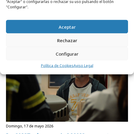
"Aceptar" o configurarlas o rechazar su uso pulsando el botón
"Configurar".
viernes, 22 de mayo 2026
Agencias creativas: suben salarios y
Aceptar
mejora la satisfacción de empleados
Rechazar
Campañas
Configurar
Política de Cookies
Aviso Legal
domingo, 17 de mayo 2026