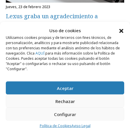
jueves, 23 de febrero 2023
Lexus graba un agradecimiento a
Wallapop en su motor
Uso de cookies
Utilizamos cookies propias y de terceros con fines técnicos, de
Profesionales
personalización, analíticos y para mostrarte publicidad relacionada
con tus preferencias mediante el análisis anónimo de los hábitos de
navegación. Clica
AQUÍ
para más información sobre la Política de
Cookies. Puedes aceptar todas las cookies pulsando el botón
"Aceptar" o configurarlas o rechazar su uso pulsando el botón
"Configurar".
Aceptar
Rechazar
Configurar
jueves, 19 de enero 2023
SunMedia ficha a Juan Manuel Parra para
Política de Cookies
Aviso Legal