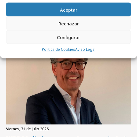
Aceptar
Artículos recientes
Rechazar
Configurar
Profesionales
Política de Cookies
Aviso Legal
viernes, 31 de julio 2026