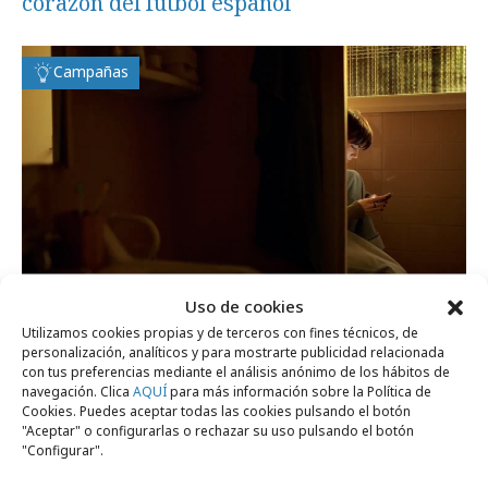
corazón del fútbol español
Campañas
Uso de cookies
Utilizamos cookies propias y de terceros con fines técnicos, de
miércoles, 6 de mayo 2026
personalización, analíticos y para mostrarte publicidad relacionada
Casi 6 de cada 10 jóvenes han sufrido
con tus preferencias mediante el análisis anónimo de los hábitos de
navegación. Clica
AQUÍ
para más información sobre la Política de
ciberviolencia en el último año
Cookies. Puedes aceptar todas las cookies pulsando el botón
"Aceptar" o configurarlas o rechazar su uso pulsando el botón
"Configurar".