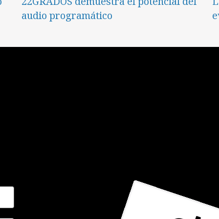
o
22GRADOS demuestra el potencial del
L
audio programático
e