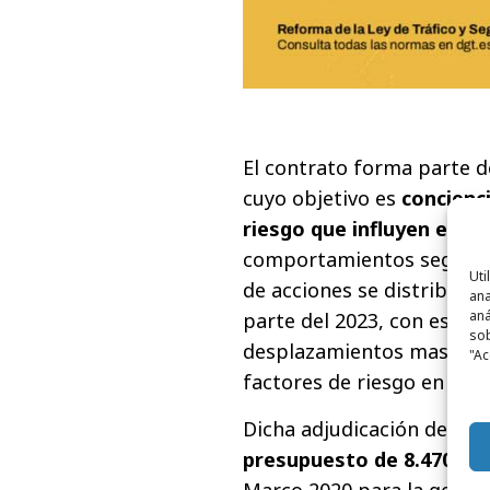
El contrato forma parte d
cuyo objetivo es
concienc
riesgo que influyen en la
comportamientos seguros e
Uti
de acciones se distribuirá
ana
aná
parte del 2023, con especi
sob
desplazamientos masivos, 
"Ac
factores de riesgo en la c
Dicha adjudicación de est
presupuesto de 8.470.000
Marco 2020 para la gesti