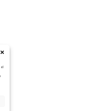
 el
n
n