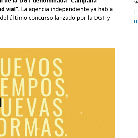
onal de la DGT denominada “Campaña
d vial”
. La agencia independiente ya había
F
a del último concurso lanzado por la DGT y
n