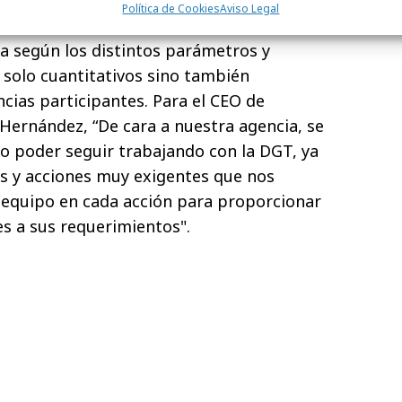
Política de Cookies
Aviso Legal
y después de que MediaSapiens lograra
a según los distintos parámetros y
o solo cuantitativos sino también
encias participantes. Para el CEO de
ernández, “De cara a nuestra agencia, se
o poder seguir trabajando con la DGT, ya
s y acciones muy exigentes que nos
l equipo en cada acción para proporcionar
es a sus requerimientos".