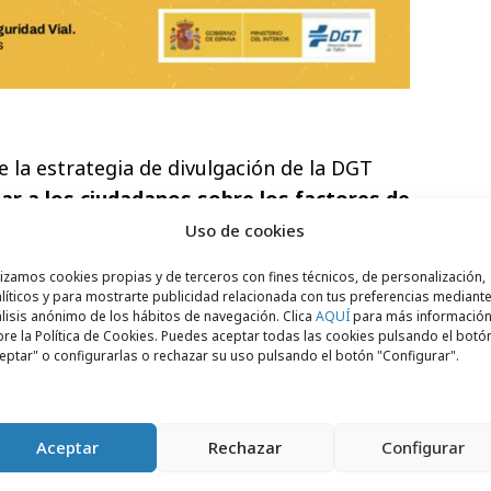
e la estrategia de divulgación de la DGT
iar a los ciudadanos sobre los factores de
 conducción
de vehículos y promover
Uso de cookies
n relación con la seguridad vial. El plan
lizamos cookies propias y de terceros con fines técnicos, de personalización,
 a lo largo de los próximos dos años, 2022 y
líticos y para mostrarte publicidad relacionada con tus preferencias mediante
lisis anónimo de los hábitos de navegación. Clica
AQUÍ
para más informació
al énfasis en los tradicionales periodos de
re la Política de Cookies. Puedes aceptar todas las cookies pulsando el botó
para concienciar a la población sobre
eptar" o configurarlas o rechazar su uso pulsando el botón "Configurar".
onducción y colectivos vulnerables.
e nuevo contrato que cuenta con un
Aceptar
Rechazar
Configurar
,00€
se produce dentro del actual Acuerdo
ón de medios de todas las campañas de