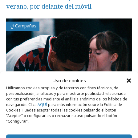
verano, por delante del móvil
Campañas
Uso de cookies
Utilizamos cookies propias y de terceros con fines técnicos, de
personalización, analíticos y para mostrarte publicidad relacionada
con tus preferencias mediante el análisis anónimo de los hábitos de
navegación. Clica
AQUÍ
para más información sobre la Política de
martes, 4 de agosto 2026
Cookies. Puedes aceptar todas las cookies pulsando el botón
"Aceptar" o configurarlas o rechazar su uso pulsando el botón
Sin las personas, el fútbol no tiene sentido
"Configurar".
Empresas y Negocios