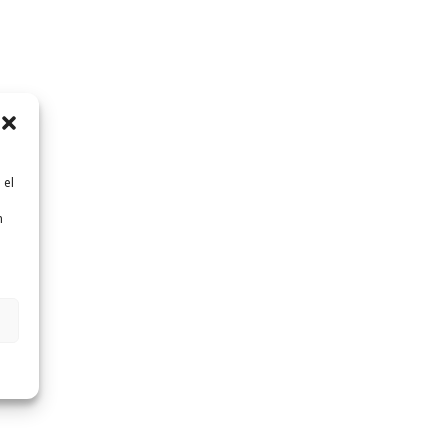
 el
n
n