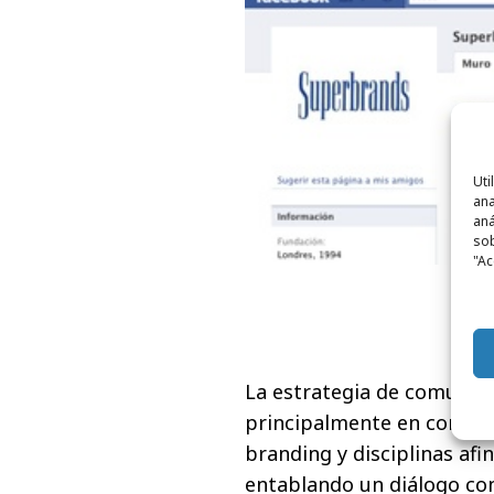
Uti
ana
aná
sob
"Ac
La estrategia de comunic
principalmente en comuni
branding y disciplinas afi
entablando un diálogo cons