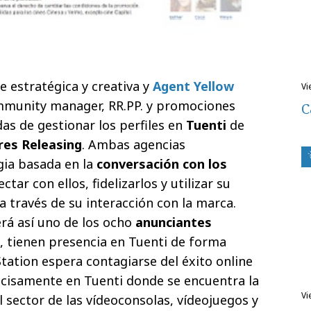
 estratégica y creativa y
Agent Yellow
v
mmunity manager, RR.PP. y promociones
C
as de gestionar los perfiles en
Tuenti
de
res Releasing
. Ambas agencias
gia basada en la
conversación con los
ctar con ellos, fidelizarlos y utilizar su
a través de su interacción con la marca.
erá así uno de los ocho
anunciantes
, tienen presencia en Tuenti de forma
 Station espera contagiarse del éxito online
ecisamente en Tuenti donde se encuentra la
v
 sector de las vídeoconsolas, vídeojuegos y