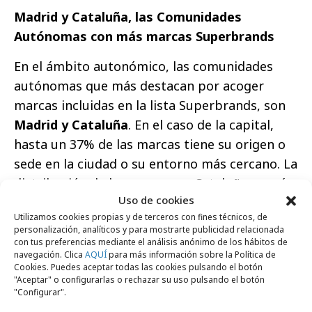
Madrid y Cataluña, las Comunidades
Autónomas con más marcas Superbrands
En el ámbito autonómico, las comunidades
autónomas que más destacan por acoger
marcas incluidas en la lista Superbrands, son
Madrid y Cataluña
. En el caso de la capital,
hasta un 37% de las marcas tiene su origen o
sede en la ciudad o su entorno más cercano. La
distribución de las marcas en Cataluña es más
Uso de cookies
dispersa a lo largo de toda la provincia aunque
Utilizamos cookies propias y de terceros con fines técnicos, de
en total alcanza hasta un 25% de las marcas.
personalización, analíticos y para mostrarte publicidad relacionada
Galicia
con una representación del 8% de las
con tus preferencias mediante el análisis anónimo de los hábitos de
navegación. Clica
AQUÍ
para más información sobre la Política de
marcas presentes en la lista Superbrands y la
Cookies. Puedes aceptar todas las cookies pulsando el botón
Comunidad Valenciana con un 6% son las otras
"Aceptar" o configurarlas o rechazar su uso pulsando el botón
"Configurar".
localizaciones con mayor presencia en la lista.