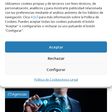
Utilizamos cookies propias y de terceros con fines técnicos, de
personalización, analíticos y para mostrarte publicidad relacionada
con tus preferencias mediante el análisis anónimo de los hábitos de
navegación. Clica
AQUÍ
para más información sobre la Política de
Cookies. Puedes aceptar todas las cookies pulsando el botón
"Aceptar" o configurarlas o rechazar su uso pulsando el botón
"Configurar".
Aceptar
Rechazar
martes, 3 de octubre 2023
Configurar
Nuevo Head of Social en Havas Media
Network
Política de Cookies
Aviso Legal
Agencias