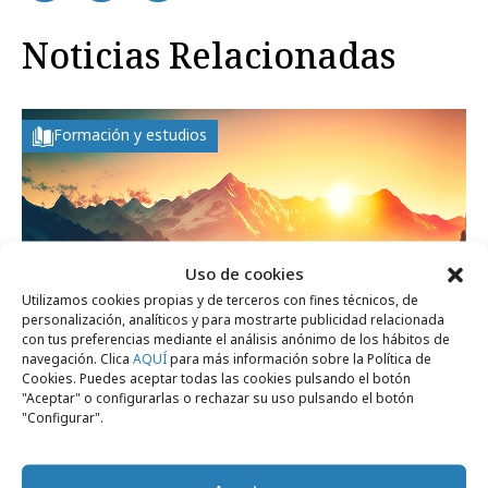
Noticias Relacionadas
Formación y estudios
Uso de cookies
Utilizamos cookies propias y de terceros con fines técnicos, de
personalización, analíticos y para mostrarte publicidad relacionada
con tus preferencias mediante el análisis anónimo de los hábitos de
navegación. Clica
AQUÍ
para más información sobre la Política de
Cookies. Puedes aceptar todas las cookies pulsando el botón
"Aceptar" o configurarlas o rechazar su uso pulsando el botón
"Configurar".
jueves, 16 de julio 2026
Las agencias creativas y de medios más
atractivas para trabajar