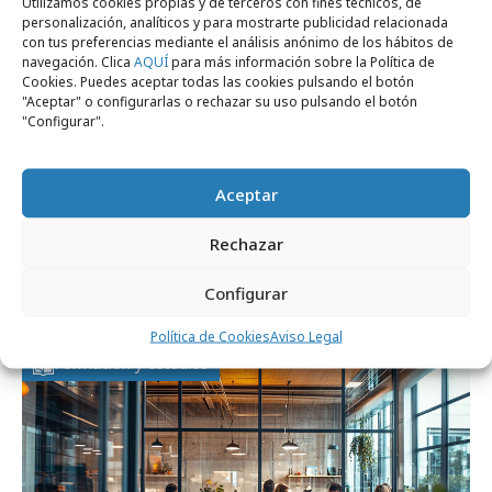
Utilizamos cookies propias y de terceros con fines técnicos, de
personalización, analíticos y para mostrarte publicidad relacionada
con tus preferencias mediante el análisis anónimo de los hábitos de
navegación. Clica
AQUÍ
para más información sobre la Política de
Cookies. Puedes aceptar todas las cookies pulsando el botón
"Aceptar" o configurarlas o rechazar su uso pulsando el botón
"Configurar".
Aceptar
lunes, 1 de junio 2026
Rechazar
El futuro de las grandes centrales de
medios
Configurar
Política de Cookies
Aviso Legal
Formación y estudios