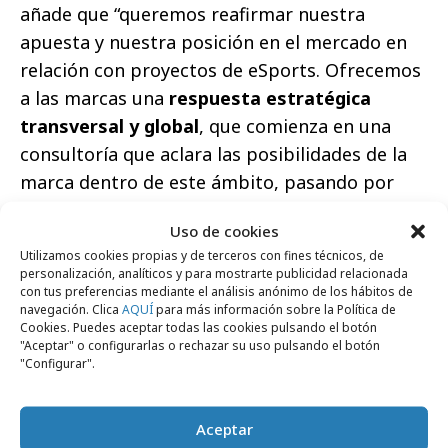
añade que “queremos reafirmar nuestra
apuesta y nuestra posición en el mercado en
relación con proyectos de eSports. Ofrecemos
a las marcas una
respuesta estratégica
transversal y global
, que comienza en una
consultoría que aclara las posibilidades de la
marca dentro de este ámbito, pasando por
hacer realidad su patrocinio y su activación de
Uso de cookies
marca, y con la aportación de unos resultados
Utilizamos cookies propias y de terceros con fines técnicos, de
con un sistema de medición adaptado, unos
personalización, analíticos y para mostrarte publicidad relacionada
datos que cobrarán más relevancia, si cabe,
con tus preferencias mediante el análisis anónimo de los hábitos de
navegación. Clica
AQUÍ
para más información sobre la Política de
para justificar las inversiones. En definitiva,
Cookies. Puedes aceptar todas las cookies pulsando el botón
"Aceptar" o configurarlas o rechazar su uso pulsando el botón
daremos una respuesta absoluta a las
"Configurar".
necesidades de cualquier cliente dentro de
esta industria”.
Aceptar